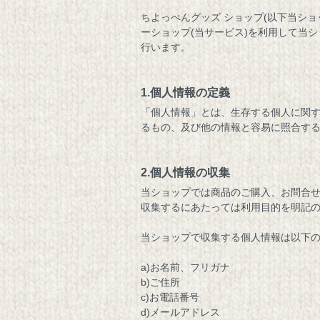
ちよっぺんグッズ ショップ(以下当ショ
ーショップ
(当サービス)を利用して当
行います。
1.個人情報の定義
「個人情報」とは、生存する個人に関
るもの、及び他の情報と容易に照合す
2.個人情報の収集
当ショップでは商品のご購入、お問合
収集するにあたっては利用目的を明記
当ショップで収集する個人情報は以下
a)お名前、フリガナ
b)ご住所
c)お電話番号
d)メールアドレス