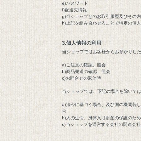
e)パスワード
f)配送先情報
g)当ショップとのお取引履歴及びその
h)上記を組み合わせることで特定の個
3.個人情報の利用
当ショップではお客様からお預かりし
a)ご注文の確認、照会
b)商品発送の確認、照会
c)お問合せの返信時
当ショップでは、下記の場合を除いて
a)法令に基づく場合、及び国の機関若
合
b)人の生命、身体又は財産の保護のた
c)当ショップを運営する会社の関連会