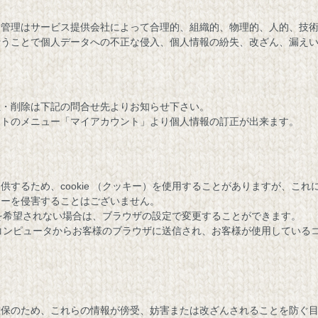
全管理はサービス提供会社によって合理的、組織的、物理的、人的、技
行うことで個人データへの不正な侵入、個人情報の紛失、改ざん、漏え
正・削除は下記の問合せ先よりお知らせ下さい。
イトのメニュー「マイアカウント」より個人情報の訂正が出来ます。
供するため、cookie （クッキー）を使用することがありますが、こ
シーを侵害することはございません。
入れを希望されない場合は、ブラウザの設定で変更することができます。
ーバーコンピュータからお客様のブラウザに送信され、お客様が使用してい
ため、これらの情報が傍受、妨害または改ざんされることを防ぐ目的でSSL（Se